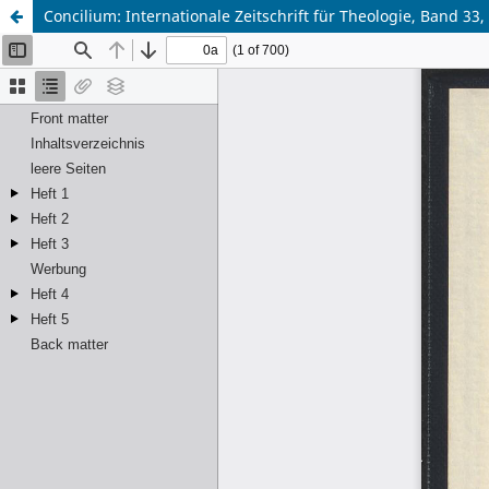
Concilium: Internationale Zeitschrift für Theologie, Band 33,